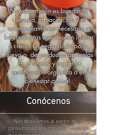
Nuestra misión es brindar la
asesoria, capacitación y el
acompañamiento necesario a
inversionistas que desean iniciar
o crecer un negocio de pollo,
huevo o de productos agrícolas
en el sector y lograr la
certificación orgánica o en
bienestar animal
Conócenos
Nos dedicamos al sector de la
consultoría para impulsar negocios