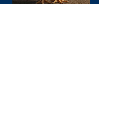
Diseñame una imagenpoderosa de
una hermosa gallina roja de cuerpo
completo
woman poultry health suit