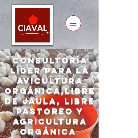
CONSULTORÍA
Líder para la
Avicultura
ORGÁNICA,LIBRE
DE JAULA, LIBRE
PASTOREO Y
AGRICULTURA
ORGÁNICA