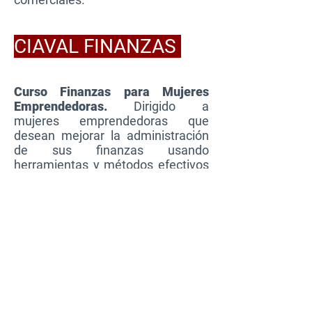
CIAVAL FINANZAS
Curso Finanzas para Mujeres
Emprendedoras.
Dirigido a
mujeres emprendedoras que
desean mejorar la administración
de sus finanzas usando
herramientas y métodos efectivos
de control para el crecimiento
sostenible de sus negocios en el
sector agropecuario orgánico o con
un impacto social sostenible.
Más sobre
CIAVAL México:
Ha brindado capacitaciones en la
UNAM, SENASICA, Universidad